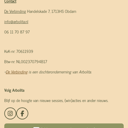
Contact
De Verbindin
g Handelskade 7, 1713HS Obdam
info@arbolita.nl
06 11 70 87 97
KvK-nr: 70611939
Btw-nr: NL002370794B17
*
De Verbinding
is een dochteronderneming van Arbolita.
Volg Arbolita
Blijf op de hoogte van nieuwe sessies, (win)acties en ander nieuws.
I
F
n
a
s
c