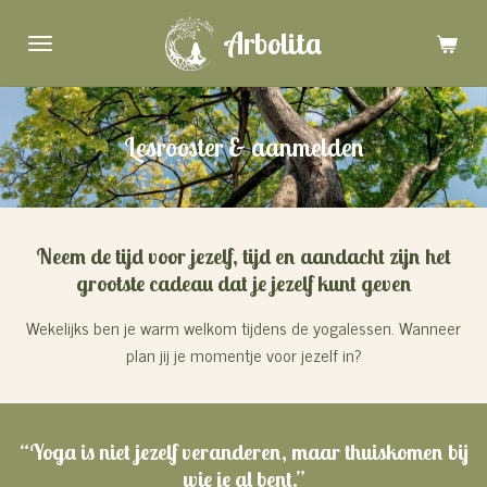
Ga
Arbolita
direct
naar
de
hoofdinhoud
Lesrooster & aanmelden
Neem de tijd voor jezelf, tijd en aandacht zijn het
grootste cadeau dat je jezelf kunt geven
Wekelijks ben je warm welkom tijdens de yogalessen. Wanneer
plan jij je momentje voor jezelf in?
“Yoga is niet jezelf veranderen, maar thuiskomen bij
wie je al bent.”