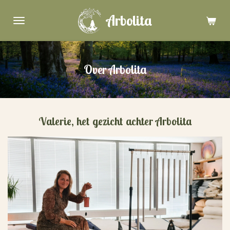
Ga
Arbolita
direct
naar
de
hoofdinhoud
Over Arbolita
Valerie, het gezicht achter Arbolita