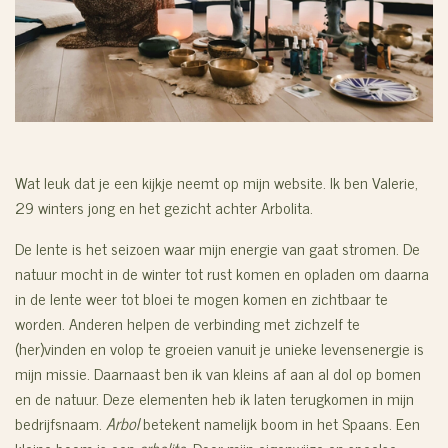
Wat leuk dat je een kijkje neemt op mijn website. Ik ben Valerie,
29 winters jong en het gezicht achter Arbolita.
De lente is het seizoen waar mijn energie van gaat stromen. De
natuur mocht in de winter tot rust komen en opladen om daarna
in de lente weer tot bloei te mogen komen en zichtbaar te
worden. Anderen helpen de verbinding met zichzelf te
(her)vinden en volop te groeien vanuit je unieke levensenergie is
mijn missie. Daarnaast ben ik van kleins af aan al dol op bomen
en de natuur.
Deze elementen heb ik laten terugkomen in mijn
bedrijfsnaam.
Arbol
betekent namelijk boom in het Spaans.
Een
kleine boom is een
arbolito
.
Door mijn eigenwijze en speelse