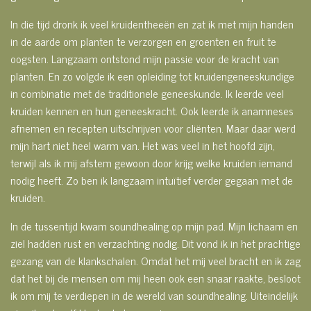
In die tijd dronk ik veel kruidentheeën en zat ik met mijn handen
in de aarde om planten te verzorgen en groenten en fruit te
oogsten. Langzaam ontstond mijn passie voor de kracht van
planten. En zo volgde ik een opleiding tot kruidengeneeskundige
in combinatie met de traditionele geneeskunde. Ik leerde veel
kruiden kennen en hun geneeskracht. Ook leerde ik anamneses
afnemen en recepten uitschrijven voor cliënten. Maar daar werd
mijn hart niet heel warm van. Het was veel in het hoofd zijn,
terwijl als ik mij afstem gewoon door krijg welke kruiden iemand
nodig heeft. Zo ben ik langzaam intuïtief verder gegaan met de
kruiden.
In de tussentijd kwam soundhealing op mijn pad. Mijn lichaam en
ziel hadden rust en verzachting nodig. Dit vond ik in het prachtige
gezang van de klankschalen. Omdat het mij veel bracht en ik zag
dat het bij de mensen om mij heen ook een snaar raakte, besloot
ik om mij te verdiepen in de wereld van soundhealing. Uiteindelijk