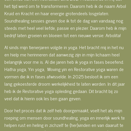
het tijd werd om te transformeren. Daarom heb ik de naam Arbol
Kruid en Kracht en
haar energie grotendeels losgelaten.
Soundhealing sessies geven doe ik tot de dag van vandaag nog
steeds met heel veel liefde, passie en plezier. Daarom heb ik mijn
bedrijf laten groeien en bloeien tot een nieuwe versie: Arbolita!
Al sinds mijn tienerjaren volgde in yoga. Het bracht mij in het nu
en hielp me herinneren dat aanwezig zijn in mijn lichaam heel
belangrijk voor me is. Al die jaren heb ik yoga in fases beoefend.
Hatha yoga, Yin yoga, Moving yin en Restorative yoga waren de
vormen die ik in fases afwisselde. In 2025 besloot ik om een
lang gekoesterde droom werkelijkheid te laten worden. In dit jaar
heb ik de Restorative yoga opleiding gedaan. Dit bracht bij zo
veel dat ik hierin ook les ben gaan geven.
Door het proces dat ik zelf heb doorgemaakt, voelt het als mijn
roeping om mensen door soundhealing, yoga en innerlijk werk te
helpen rust en heling in zichzelf te (her)vinden en van daaruit te