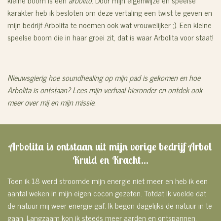
karakter heb ik besloten om deze vertaling een twist te geven en
mijn bedrijf Arbolita te noemen ook wat vrouwelijker ;). Een kleine
speelse boom die in haar groei zit, dat is waar Arbolita voor staat!
Nieuwsgierig hoe soundhealing op mijn pad is gekomen en hoe
Arbolita is ontstaan? Lees mijn verhaal hieronder en ontdek ook
meer over mij en mijn missie.
Arbolita is ontstaan uit mijn vorige bedrijf Arbol
Kruid en Kracht...
Toen ik 18 werd stroomde mijn energie niet meer en heb ik een
aantal weken in mijn eigen cocon gezeten. Totdat ik voelde dat
de natuur mij weer energie gaf. Ik begon dagelijks de natuur in te
gaan. Langzaam kon ik steeds meer aarden en ontspannen.