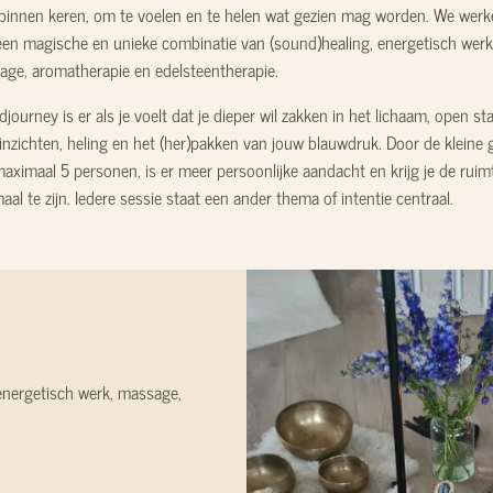
binnen keren, om te voelen en te helen wat gezien mag worden. We werk
en magische en unieke combinatie van (sound)healing, energetisch werk
ge, aromatherapie en edelsteentherapie.
journey is er als je voelt dat je dieper wil zakken in het lichaam, open st
inzichten, heling en het (her)pakken van jouw blauwdruk.
Door de kleine 
aximaal 5 personen, is er meer persoonlijke aandacht en krijg je de rui
aal te zijn. Iedere sessie staat een ander thema of intentie centraal.
energetisch werk, massage,