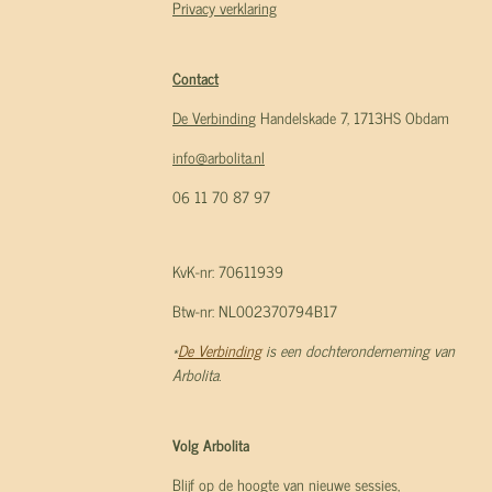
Privacy verklaring
Contact
De Verbindin
g Handelskade 7, 1713HS Obdam
info@arbolita.nl
06 11 70 87 97
KvK-nr: 70611939
Btw-nr: NL002370794B17
*
De Verbinding
is een dochteronderneming van
Arbolita.
Volg Arbolita
Blijf op de hoogte van nieuwe sessies,