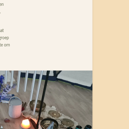
en
,
aat
groep
mte om