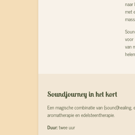
naar 
met e
massa
Sound
voor 
van m
helem
Soundjourney in het kort
Een magische combinatie van (sound)healing, 
aromatherapie en edelsteentherapie.
Duur:
twee uur