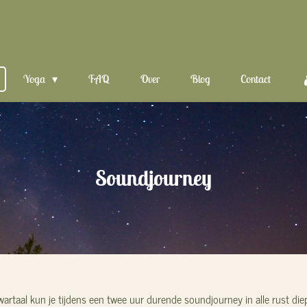
Yoga
FAQ
Over
Blog
Contact
Soundjourney
wartaal kun je tijdens een twee uur durende soundjourney in alle rust die