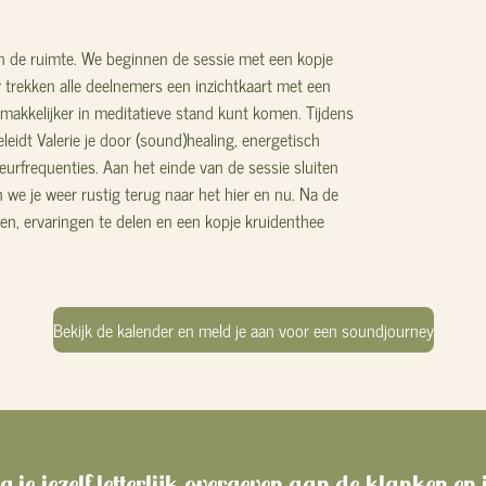
in de ruimte. We beginnen de sessie met een kopje
trekken alle deelnemers een inzicht
kaart met een
makkelijker in meditatieve stand kunt komen. Tijdens
leidt Valerie je door (sound)healing, energetisch
urfrequenties. Aan het einde van de sessie sluiten
 we je weer rustig terug naar het hier en nu. Na de
den, ervaringen te delen en een kopje kruidenthee
Bekijk de kalender en meld je aan voor een soundjourney
e jezelf letterlijk overgeven aan de klanken en j