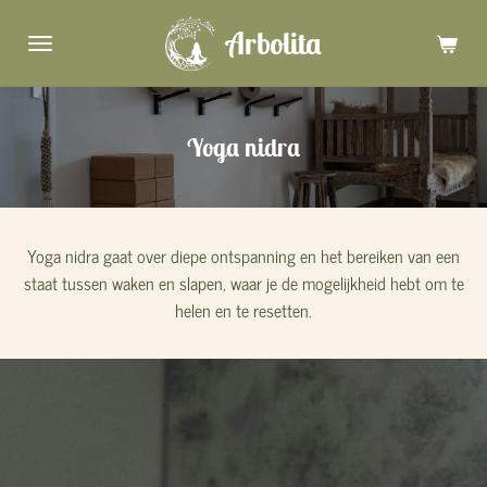
Ga
Arbolita
direct
naar
de
hoofdinhoud
Yoga nidra
Yoga nidra gaat over diepe ontspanning en het bereiken van een
staat tussen waken en slapen, waar je de mogelijkheid hebt om te
helen en te resetten.