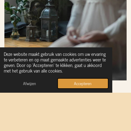
Deze website maakt gebruik van cookies om uw ervaring
te verbeteren en op maat gemaakte advertenties weer te
geven. Door op ‘Accepteren’ te klikken, gaat u akkoord
met het gebruik van alle cookies.
Afwijzen
Accepteren
De wekelijkse lessen bestaan uit geleide meditatie en
ontspanningsoefeningen. Tijdens de les begeleid ik je door
verschillende stadia van bewustzijn, van fysieke ontspanning tot
mentale helderheid. We maken gebruik van de traditionele stappen
van yoga nidra, waaronder: