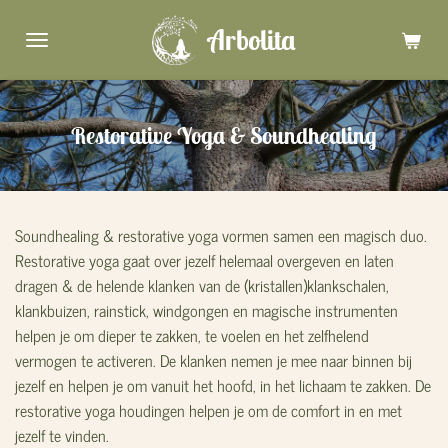
Ga
Arbolita
direct
naar
de
hoofdinhoud
Restorative Yoga & Soundhealing
Soundhealing & restorative yoga vormen samen een magisch duo.
Restorative yoga gaat over jezelf helemaal overgeven en laten
dragen & de helende klanken van de (kristallen)klankschalen,
klankbuizen, rainstick, windgongen en magische instrumenten
helpen je om dieper te zakken, te voelen en het zelfhelend
vermogen te activeren. De klanken nemen je mee naar binnen bij
jezelf en helpen je om vanuit het hoofd, in het lichaam te zakken. De
restorative yoga houdingen helpen je om de comfort in en met
jezelf te vinden.