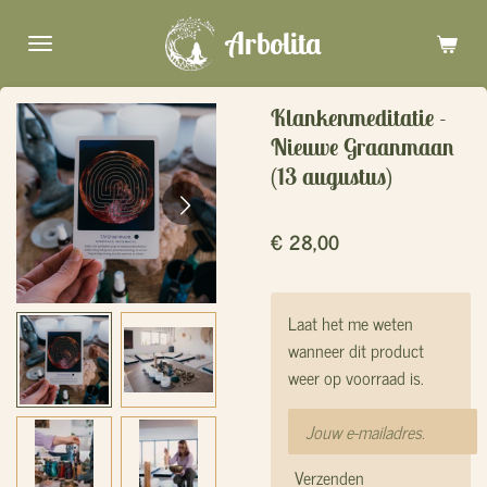
Ga
Arbolita
direct
naar
de
Klankenmeditatie -
hoofdinhoud
Nieuwe Graanmaan
(13 augustus)
€ 28,00
Laat het me weten
wanneer dit product
weer op voorraad is.
Verzenden