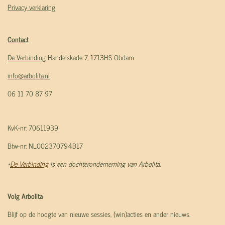
Privacy verklaring
Contact
De Verbindin
g Handelskade 7, 1713HS Obdam
info@arbolita.nl
06 11 70 87 97
KvK-nr: 70611939
Btw-nr: NL002370794B17
*
De Verbinding
is een dochteronderneming van Arbolita.
Volg Arbolita
Blijf op de hoogte van nieuwe sessies, (win)acties en ander nieuws.