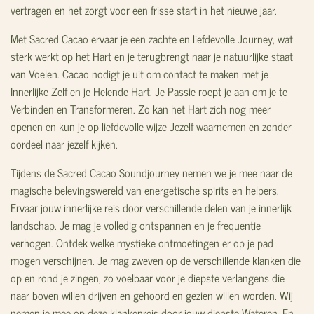
vertragen en het zorgt voor een frisse start in het nieuwe jaar.
Met Sacred Cacao ervaar je een zachte en liefdevolle Journey, wat
sterk werkt op het Hart en je terugbrengt naar je natuurlijke staat
van Voelen. Cacao nodigt je uit om contact te maken met je
Innerlijke Zelf en je Helende Hart. Je Passie roept je aan om je te
Verbinden en Transformeren. Zo kan het Hart zich nog meer
openen en kun je op liefdevolle wijze Jezelf waarnemen en zonder
oordeel naar jezelf kijken.
Tijdens de Sacred Cacao Soundjourney nemen we je mee naar de
magische belevingswereld van energetische spirits en helpers.
Ervaar jouw innerlijke reis door verschillende delen van je innerlijk
landschap. Je mag je volledig ontspannen en je frequentie
verhogen. Ontdek welke mystieke ontmoetingen er op je pad
mogen verschijnen. Je mag zweven op de verschillende klanken die
op en rond je zingen, zo voelbaar voor je diepste verlangens die
naar boven willen drijven en gehoord en gezien willen worden. Wij
nemen je mee op deze klankenreis door jouw diepste Wateren. En