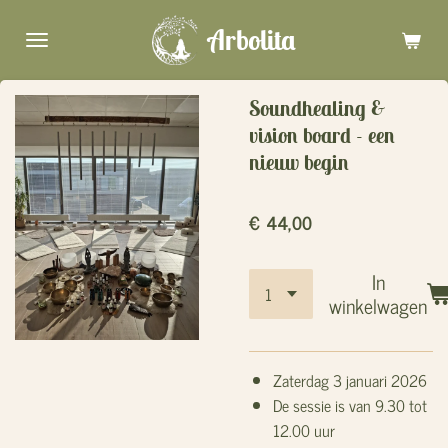
Ga
Arbolita
direct
naar
de
Soundhealing &
hoofdinhoud
vision board - een
nieuw begin
€ 44,00
In
winkelwagen
Zaterdag 3 januari 2026
De sessie is van 9.30 tot
12.00 uur