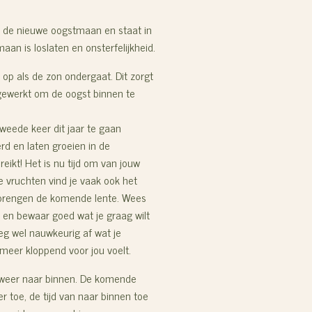
s de nieuwe oogstmaan en staat in
maan is
loslaten en onsterfelijkheid.
 op als de zon ondergaat. Dit zorgt
 gewerkt om de oogst binnen te
eede keer dit jaar te gaan
rd en laten groeien in de
ikt! Het is nu tijd om van jouw
e vruchten vind je vaak ook het
n brengen de komende lente. Wees
en bewaar goed wat je graag wilt
g wel nauwkeurig af wat je
 meer kloppend voor jou voelt.
 weer naar binnen.
De komende
 toe, de tijd van naar binnen toe