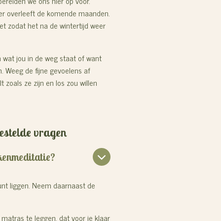
n bereiden we ons hier op voor.
t er overleeft de komende maanden.
et zodat het na de wintertijd weer
 wat jou in de weg staat of want
jn. Weeg de fijne gevoelens af
t zoals ze zijn en los zou willen
gestelde vragen
kenmeditatie?
unt liggen.
Neem daarnaast de
matras te leggen, dat voor je klaar