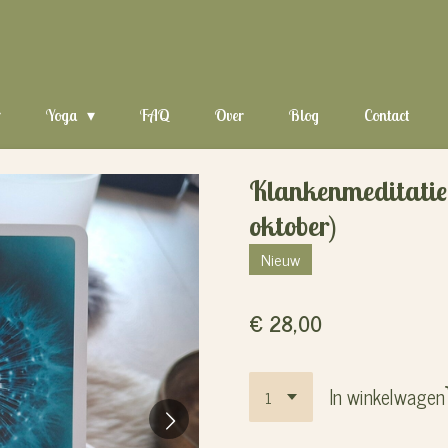
Yoga
FAQ
Over
Blog
Contact
Klankenmeditatie
oktober)
Nieuw
€ 28,00
In winkelwagen