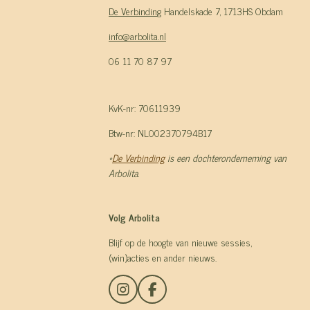
De Verbindin
g Handelskade 7, 1713HS Obdam
info@arbolita.nl
06 11 70 87 97
KvK-nr: 70611939
Btw-nr: NL002370794B17
*
De Verbinding
is een dochteronderneming van
Arbolita.
Volg Arbolita
Blijf op de hoogte van nieuwe sessies,
(win)acties en ander nieuws.
I
F
n
a