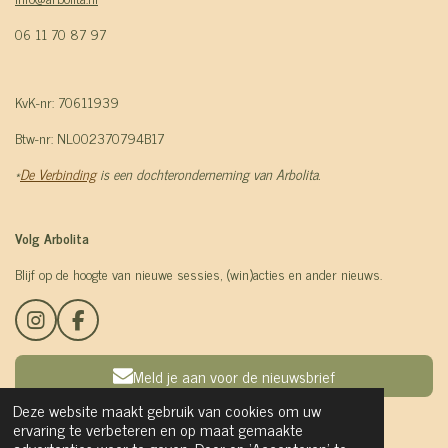
06 11 70 87 97
KvK-nr: 70611939
Btw-nr: NL002370794B17
*
De Verbinding
is een dochteronderneming van Arbolita.
Volg Arbolita
Blijf op de hoogte van nieuwe sessies, (win)acties en ander nieuws.
I
F
n
a
s
c
Meld je aan voor de nieuwsbrief
t
e
a
b
Deze website maakt gebruik van cookies om uw
g
o
ervaring te verbeteren en op maat gemaakte
© 2024 - 2026 Arbolita
r
o