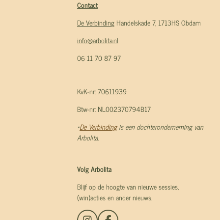
Contact
De Verbindin
g Handelskade 7, 1713HS Obdam
info@arbolita.nl
06 11 70 87 97
KvK-nr: 70611939
Btw-nr: NL002370794B17
*
De Verbinding
is een dochteronderneming van
Arbolita.
Volg Arbolita
Blijf op de hoogte van nieuwe sessies,
(win)acties en ander nieuws.