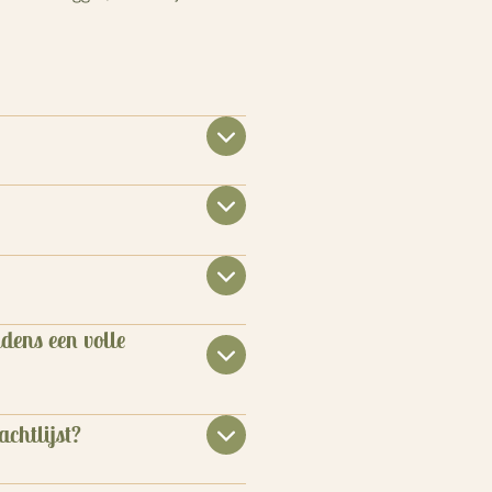
dens een volle
achtlijst?