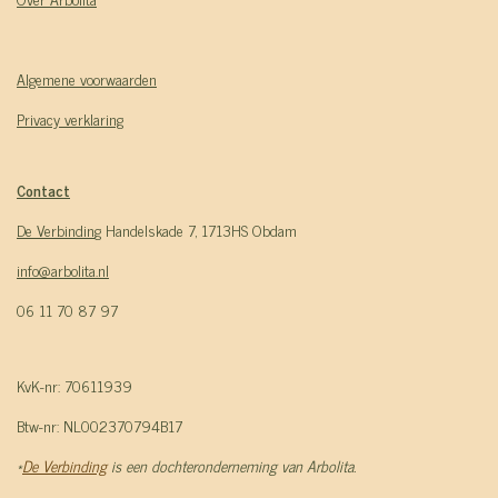
Algemene voorwaarden
Privacy verklaring
Contact
De Verbindin
g Handelskade 7, 1713HS Obdam
info@arbolita.nl
06 11 70 87 97
KvK-nr: 70611939
Btw-nr: NL002370794B17
*
De Verbinding
is een dochteronderneming van Arbolita.