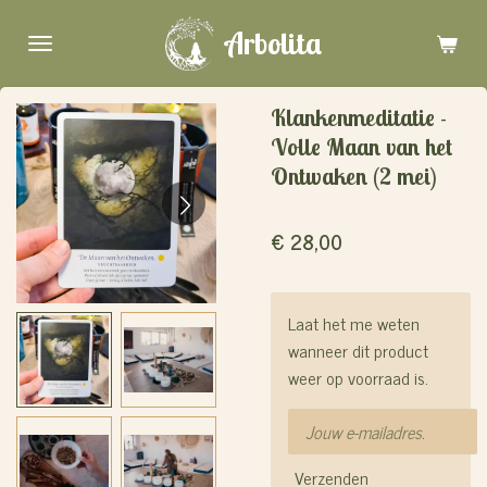
Ga
Arbolita
direct
naar
de
Klankenmeditatie -
hoofdinhoud
Volle Maan van het
Ontwaken (2 mei)
€ 28,00
Laat het me weten
wanneer dit product
weer op voorraad is.
Verzenden