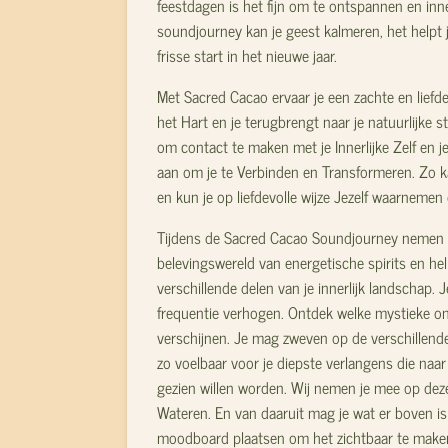
feestdagen is het fijn om te ontspannen en inner
soundjourney kan je geest kalmeren, het helpt 
frisse start in het nieuwe jaar.
Met Sacred Cacao ervaar je een zachte en liefd
het Hart en je terugbrengt naar je natuurlijke s
om contact te maken met je Innerlijke Zelf en j
aan om je te Verbinden en Transformeren. Zo 
en kun je op liefdevolle wijze Jezelf waarnemen 
Tijdens de Sacred Cacao Soundjourney nemen 
belevingswereld van energetische spirits en help
verschillende delen van je innerlijk landschap. 
frequentie verhogen. Ontdek welke mystieke o
verschijnen. Je mag zweven op de verschillende
zo voelbaar voor je diepste verlangens die naa
gezien willen worden. Wij nemen je mee op dez
Wateren. En van daaruit mag je wat er boven is
moodboard plaatsen om het zichtbaar te mak