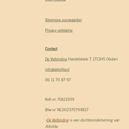
Algemene voorwaarden
Privacy verklaring
Contact
De Verbindin
g Handelskade 7, 1713HS Obdam
info@arbolita.nl
06 11 70 87 97
KvK-nr: 70611939
Btw-nr: NL002370794B17
*
De Verbinding
is een dochteronderneming van
Arbolita.