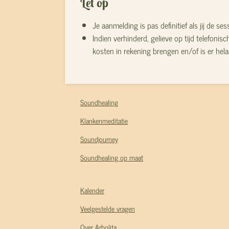
Let op
J
e aanmelding is pas definitief als jij de 
Indien verhinderd, gelieve op tijd telefon
kosten in rekening brengen en/of is er hela
Soundhealing
Klankenmeditatie
Soundjourney
Soundhealing op maat
Kalender
Veelgestelde vragen
Over Arbolita