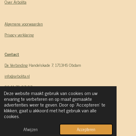
Over Arbolita
Algemene voorwaarden
Privacy verklaring
Contact
De Verbindin
g Handelskade 7, 1713HS Obdam
info@arbolita.nl
06 11 70 87 97
Deze website maakt gebruik van cookies om uw
ervaring te verbeteren en op maat gemaakte
advertenties weer te geven. Door op ‘Accepteren’ te
KvK-nr: 70611939
klikken, gaat u akkoord met het gebruik van alle
cookies.
Btw-nr: NL002370794B17
*
De Verbinding
is een dochteronderneming van Arbolita.
Afwijzen
Accepteren