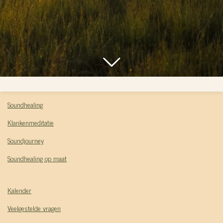
Soundhealing
Klankenmeditatie
Soundjourney
Soundhealing op maat
Kalender
Veelgestelde vragen